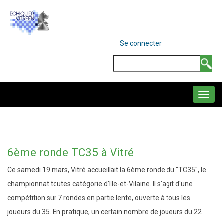
Aller
au
contenu
MENU
Se connecter
DU
principal
COMPTE
Search
DE
L'UTILISATEUR
NAVIGATION
PRINCIPALE
6ème ronde TC35 à Vitré
Ce samedi 19 mars, Vitré accueillait la 6ème ronde du "TC35", le
championnat toutes catégorie d'Ille-et-Vilaine. Il s'agit d'une
compétition sur 7 rondes en partie lente, ouverte à tous les
joueurs du 35. En pratique, un certain nombre de joueurs du 22