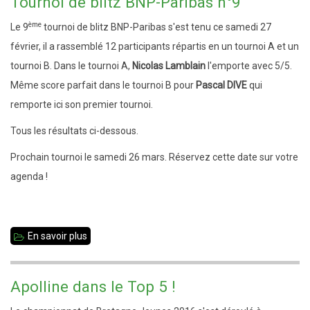
Tournoi de blitz BNP-Paribas n°9
blitz
ème
Le 9
tournoi de blitz BNP-Paribas s'est tenu ce samedi 27
interne
février, il a rassemblé 12 participants répartis en un tournoi A et un
tournoi B. Dans le tournoi A,
Nicolas Lamblain
l'emporte avec 5/5.
Même score parfait dans le tournoi B pour
Pascal DIVE
qui
remporte ici son premier tournoi.
Tous les résultats ci-dessous.
Prochain tournoi le samedi 26 mars. Réservez cette date sur votre
agenda !
En savoir plus
sur
Tournoi
de
Apolline dans le Top 5 !
blitz