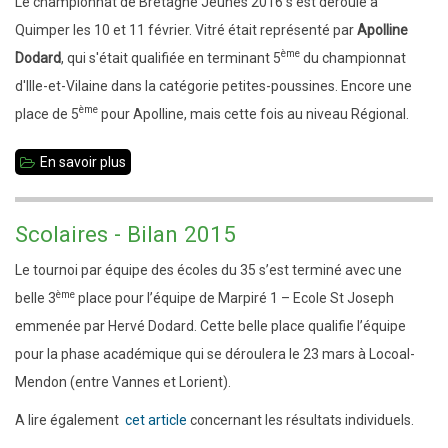
Le championnat de Bretagne Jeunes 2016 s'est déroulé à
BNP-
Quimper les 10 et 11 février. Vitré était représenté par
Apolline
Paribas
ème
Dodard
, qui s'était qualifiée en terminant 5
du championnat
n°9
d'Ille-et-Vilaine dans la catégorie petites-poussines. Encore une
ème
place de 5
pour Apolline, mais cette fois au niveau Régional.
En savoir plus
sur
Apolline
dans
Scolaires - Bilan 2015
le
Le tournoi par équipe des écoles du 35 s’est terminé avec une
Top
ème
belle 3
place pour l’équipe de Marpiré 1 – Ecole St Joseph
5
emmenée par Hervé Dodard. Cette belle place qualifie l’équipe
!
pour la phase académique qui se déroulera le 23 mars à Locoal-
Mendon (entre Vannes et Lorient).
A lire également
cet article
concernant les résultats individuels.