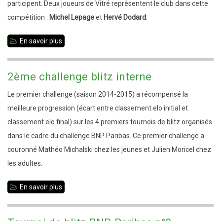
participent. Deux joueurs de Vitré représentent le club dans cette
compétition :
Michel Lepage
et
Hervé Dodard
.
En savoir plus
sur
6ème
ronde
2ème challenge blitz interne
TC35
Le premier challenge (saison 2014-2015) a récompensé la
à
meilleure progression (écart entre classement elo initial et
Vitré
classement elo final) sur les 4 premiers tournois de blitz organisés
dans le cadre du challenge BNP Paribas. Ce premier challenge a
couronné Mathéo Michalski chez les jeunes et Julien Moricel chez
les adultes.
En savoir plus
sur
2ème
challenge