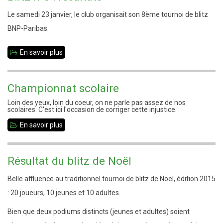
n°3
Le samedi 23 janvier, le club organisait son 8ème tournoi de blitz
-
BNP-Paribas.
saison
2015-
En savoir plus
sur
2016
Blitz
n°8
Championnat scolaire
:
Loin des yeux, loin du coeur, on ne parle pas assez de nos
résultats
scolaires. C'est ici l'occasion de corriger cette injustice.
En savoir plus
sur
Championnat
scolaire
Résultat du blitz de Noël
Belle affluence au traditionnel tournoi de blitz de Noël, édition 2015
: 20 joueurs, 10 jeunes et 10 adultes.
Bien que deux podiums distincts (jeunes et adultes) soient