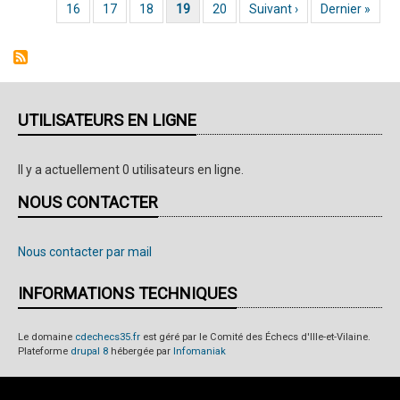
Page
16
Page
17
Page
18
Page courante
19
Page
20
Page suivante
Suivant ›
Dernière page
Dernier »
action
ce
WE
à
Betton
UTILISATEURS EN LIGNE
Il y a actuellement 0 utilisateurs en ligne.
NOUS CONTACTER
Nous contacter par mail
INFORMATIONS TECHNIQUES
Le domaine
cdechecs35.fr
est géré par le Comité des Échecs d'Ille-et-Vilaine.
Plateforme
drupal 8
hébergée par
Infomaniak