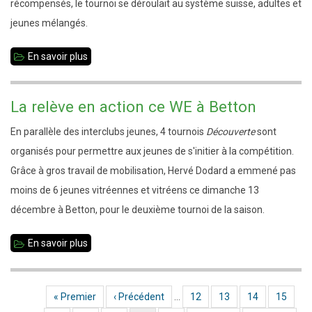
récompensés, le tournoi se déroulait au système suisse, adultes et
jeunes mélangés.
En savoir plus
sur
Résultat
du
La relève en action ce WE à Betton
blitz
En parallèle des interclubs jeunes, 4 tournois
Découverte
sont
de
organisés pour permettre aux jeunes de s'initier à la compétition.
Noël
Grâce à gros travail de mobilisation, Hervé Dodard a emmené pas
moins de 6 jeunes vitréennes et vitréens ce dimanche 13
décembre à Betton, pour le deuxième tournoi de la saison.
En savoir plus
sur
La
relève
Première page
« Premier
Page précédente
‹ Précédent
…
Page
12
Page
13
Page
14
Page
15
Pagination
en