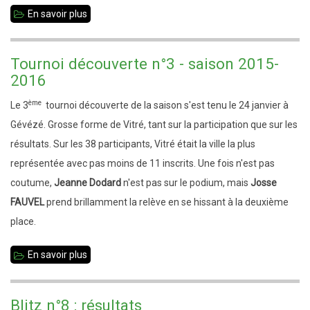
En savoir plus
sur
Scolaires
-
Tournoi découverte n°3 - saison 2015-
Bilan
2016
2015
ème
Le 3
tournoi découverte de la saison s'est tenu le 24 janvier à
Gévézé. Grosse forme de Vitré, tant sur la participation que sur les
résultats. Sur les 38 participants, Vitré était la ville la plus
représentée avec pas moins de 11 inscrits. Une fois n'est pas
coutume,
Jeanne Dodard
n'est pas sur le podium, mais
Josse
FAUVEL
prend brillamment la relève en se hissant à la deuxième
place.
En savoir plus
sur
Tournoi
découverte
Blitz n°8 : résultats