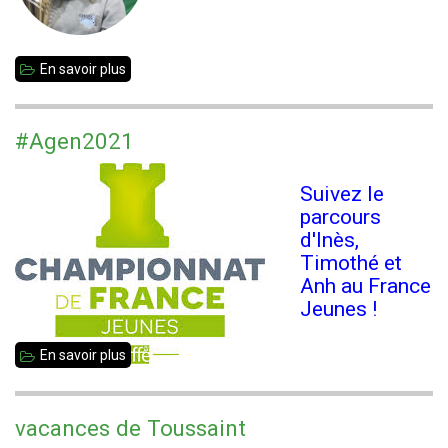
U16)
En savoir plus
sur
Une
Vitréenne
#Agen2021
championne
de
Suivez le
France
parcours
d'Inès,
!
Timothé et
Anh au France
Jeunes !
En savoir plus
sur
#Agen2021
vacances de Toussaint