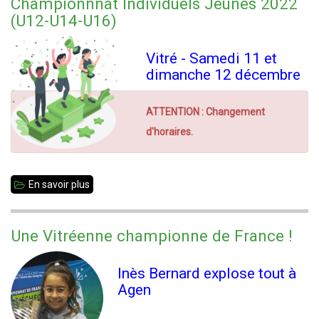
Championnnat Individuels Jeunes 2022
Noël
(U12-U14-U16)
Vitré - Samedi 11 et
dimanche 12 décembre
ATTENTION : Changement
d'horaires.
En savoir plus
sur
Championnnat
Individuels
Une Vitréenne championne de France !
Jeunes
2022
Inès Bernard explose tout à
(U12-
Agen
U14-