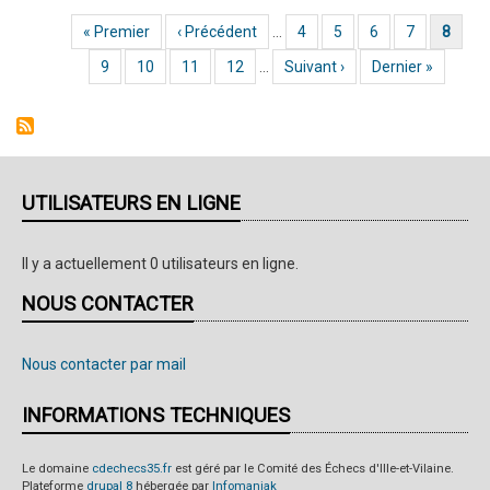
Infos
Première page
« Premier
Page précédente
‹ Précédent
…
Page
4
Page
5
Page
6
Page
7
Page coura
8
Pagination
Page
9
Page
10
Page
11
Page
12
…
Page suivante
Suivant ›
Dernière page
Dernier »
UTILISATEURS EN LIGNE
Il y a actuellement 0 utilisateurs en ligne.
NOUS CONTACTER
Nous contacter par mail
INFORMATIONS TECHNIQUES
Le domaine
cdechecs35.fr
est géré par le Comité des Échecs d'Ille-et-Vilaine.
Plateforme
drupal 8
hébergée par
Infomaniak