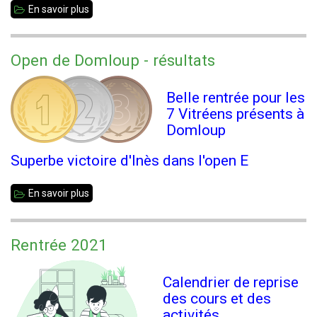
En savoir plus
sur
Carte
postale
Open de Domloup - résultats
Belle rentrée pour les
7 Vitréens présents à
Domloup
Superbe victoire d'Inès dans l'open E
En savoir plus
sur
Open
de
Rentrée 2021
Domloup
-
Calendrier de reprise
résultats
des cours et des
activités