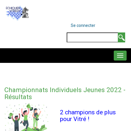
Aller
au
contenu
MENU
Se connecter
DU
principal
COMPTE
Search
DE
L'UTILISATEUR
NAVIGATION
PRINCIPALE
Championnats Individuels Jeunes 2022 -
Résultats
2 champions de plus
pour Vitré !