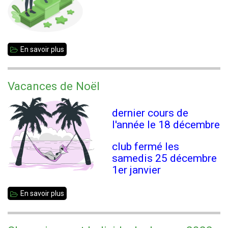
En savoir plus
sur
Championnats
Individuels
Vacances de Noël
Jeunes
2022
dernier cours de
-
l'année le 18 décembre
Résultats
club fermé les
samedis 25 décembre
1er janvier
En savoir plus
sur
Vacances
de