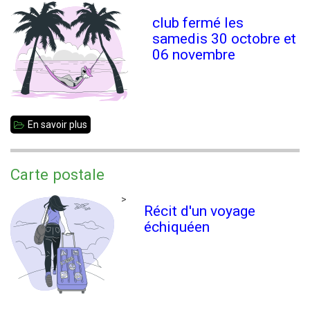
club fermé les
samedis 30 octobre et
06 novembre
En savoir plus
sur
vacances
de
Carte postale
Toussaint
>
Récit d'un voyage
échiquéen