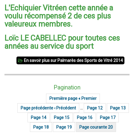
L'Echiquier Vitréen cette année a
voulu récompensé 2 de ces plus
valeureux membres.
Loïc LE CABELLEC pour toutes ces
années au service du sport
En savoir plus
sur Palmarès des Sports de Vitré 2014
Pagination
Première page
« Premier
Page précédente
‹ Précédent
…
Page
12
Page
13
Page
14
Page
15
Page
16
Page
17
Page
18
Page
19
Page courante
20