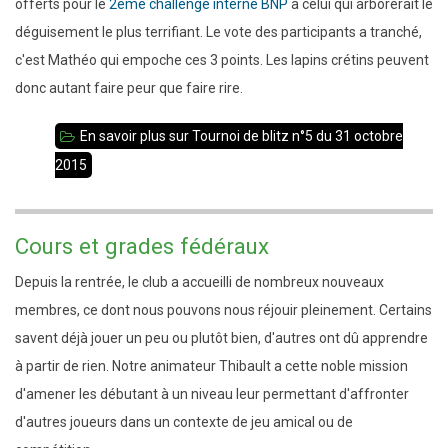
offerts pour le
2ème challenge interne BNP
à celui qui arborerait le
déguisement le plus terrifiant. Le vote des participants a tranché,
c'est Mathéo qui empoche ces 3 points. Les lapins crétins peuvent
donc autant faire peur que faire rire.
En savoir plus
sur Tournoi de blitz n°5 du 31 octobre
2015
Cours et grades fédéraux
Depuis la rentrée, le club a accueilli de nombreux nouveaux
membres, ce dont nous pouvons nous réjouir pleinement. Certains
savent déjà jouer un peu ou plutôt bien, d'autres ont dû apprendre
à partir de rien. Notre animateur Thibault a cette noble mission
d'amener les débutant à un niveau leur permettant d'affronter
d'autres joueurs dans un contexte de jeu amical ou de