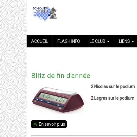
Aller
au
contenu
principal
NAVIGATION
ACCUEIL
FLASH INFO
LE CLUB
LIENS
PRINCIPALE
Blitz de fin d'année
2 Nicolas sur le podium
2 Legras sur le podium
En savoir plus
sur
Blitz