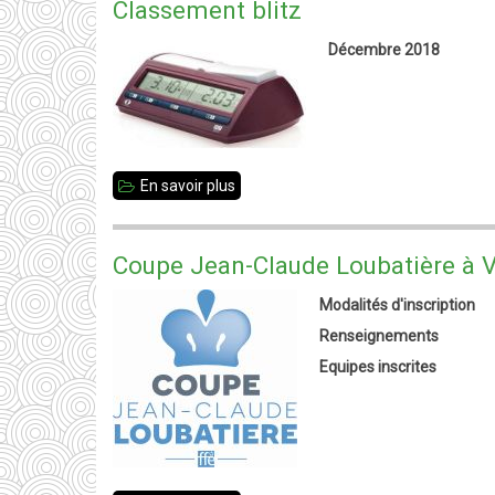
Classement blitz
Jeunes
Décembre 2018
monte
en
Nationale
3
En savoir plus
sur
Classement
blitz
Coupe Jean-Claude Loubatière à V
Modalités d'inscription
Renseignements
Equipes inscrites