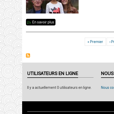
En savoir plus
sur
Vitré
remporte
Première page
« Premier
Pag
‹ 
Pagination
le
trophée
Caïssa
UTILISATEURS EN LIGNE
NOUS
Il y a actuellement 0 utilisateurs en ligne.
Nous co