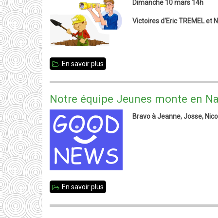
Dimanche 10 mars 14h
2019
Victoires d'Eric TREMEL et 
En savoir plus
sur
Tournois
Découverte
Notre équipe Jeunes monte en Na
et
Bravo à Jeanne, Josse, Nicol
Approfondissement
-
Résultats
En savoir plus
sur
Notre
équipe