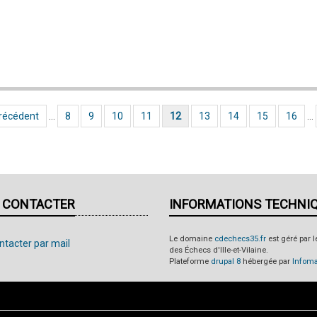
e précédente
Précédent
…
Page
8
Page
9
Page
10
Page
11
Page courante
12
Page
13
Page
14
Page
15
Page
16
…
 CONTACTER
INFORMATIONS TECHNI
Le domaine
cdechecs35.fr
est géré par 
ntacter par mail
des Échecs d'Ille-et-Vilaine.
Plateforme
drupal 8
hébergée par
Infom