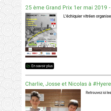
de
25 ème Grand Prix 1er mai 2019 -
fin
L'échiquier vitréen organis
d'année
En savoir plus
sur
25
ème
Charlie, Josse et Nicolas à #Hye
Grand
Retrouvez ici le
Prix
1er
mai