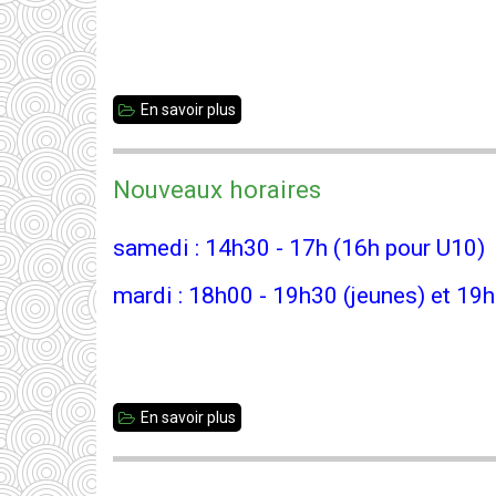
En savoir plus
sur
35
Jeunes
Nouveaux horaires
-
Loïcia
samedi : 14h30 - 17h (16h pour U10)
vice-
mardi : 18h00 - 19h30 (jeunes) et 19h
championne
!
En savoir plus
sur
Nouveaux
horaires