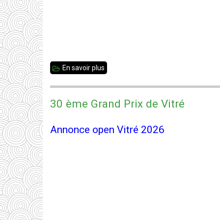
En savoir plus
sur
30ème
Grand
30 ème Grand Prix de Vitré
Prix
de
Annonce open Vitré 2026
Vitré
-
Résultats