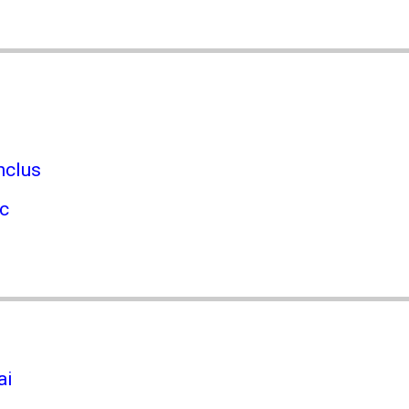
nclus
rc
ai