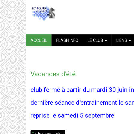
Aller
au
contenu
principal
NAVIGATION
ACCUEIL
FLASH INFO
LE CLUB
LIENS
PRINCIPALE
Vacances d'été
club fermé à partir du mardi 30 juin i
dernière séance d'entrainement le s
reprise le samedi 5 septembre
En savoir plus
sur