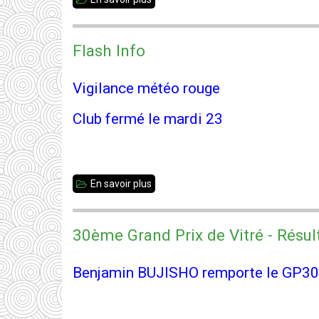
Vacances
d'été
Flash Info
Vigilance météo rouge
Club fermé le mardi 23
En savoir plus
sur
Flash
Info
30ème Grand Prix de Vitré - Résul
Benjamin BUJISHO remporte le GP30