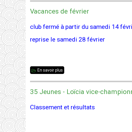
de
Vacances de février
Bretagne
Jeunes
club fermé à partir du samedi 14 févr
2026
reprise le samedi 28 février
-
résultats
En savoir plus
sur
Vacances
de
35 Jeunes - Loïcia vice-champion
février
Classement et résultats