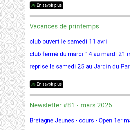
En savoir plus
sur
30
ème
Vacances de printemps
Grand
Prix
club ouvert le samedi 11 avril
de
club fermé du mardi 14 au mardi 21 i
Vitré
reprise le samedi 25 au Jardin du Pa
En savoir plus
sur
Vacances
de
Newsletter #81 - mars 2026
printemps
Bretagne Jeunes • cours • Open 1er m