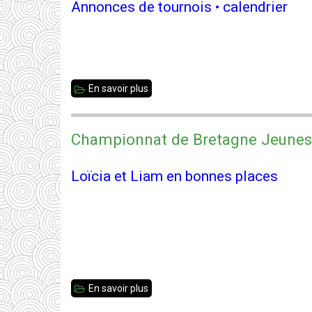
Annonces de tournois • calendrier
En savoir plus
sur
Newsletter
#81
Championnat de Bretagne Jeunes 
-
mars
Loïcia et Liam en bonnes places
2026
En savoir plus
sur
Championnat