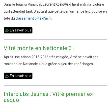
Dans le tournoi Principal,
Laurent Kozlowski
tient enfin la victoire
qu'il attendait tant. D'autant que cette performance le propulse en
tête du
classement blitz d'avril
.
En savoir plus
sur
Blitz
n°18
Vitré monte en Nationale 3 !
-
Après une saison 2015-2016 très mitigée, Vitré ne devait son
Résultats
maintien en Nationale 4 que grâce au jeu des repêchages.
En savoir plus
sur
Vitré
monte
Interclubs Jeunes : Vitré premier ex-
en
aequo
Nationale
3