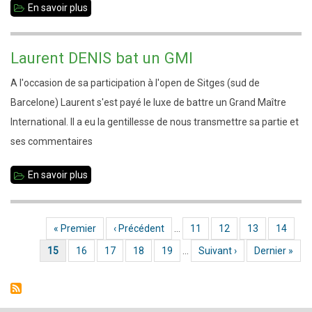
En savoir plus
sur
Jeanne
et
Laurent DENIS bat un GMI
Nicolas
A l'occasion de sa participation à l'open de Sitges (sud de
qualifiés
Barcelone) Laurent s'est payé le luxe de battre un Grand Maître
pour
International. Il a eu la gentillesse de nous transmettre sa partie et
le
ses commentaires
France
Jeunes
En savoir plus
sur
Laurent
DENIS
Première page
« Premier
Page précédente
‹ Précédent
…
Page
11
Page
12
Page
13
Page
14
Pagination
bat
Page courante
15
Page
16
Page
17
Page
18
Page
19
…
Page suivante
Suivant ›
Dernière page
Dernier »
un
GMI