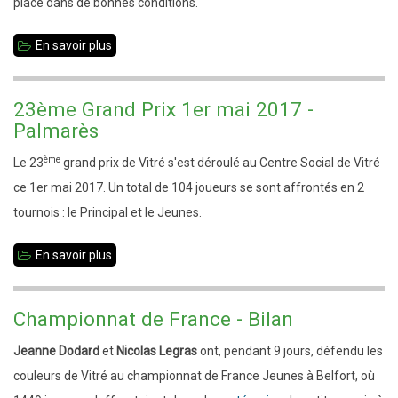
place dans de bonnes conditions.
En savoir plus
sur
Hervé
Dodard
23ème Grand Prix 1er mai 2017 -
succède
Palmarès
à
ème
Le 23
grand prix de Vitré s'est déroulé au Centre Social de Vitré
Jean-
ce 1er mai 2017. Un total de 104 joueurs se sont affrontés en 2
Luc
tournois : le Principal et le Jeunes.
Hinault
En savoir plus
sur
23ème
Grand
Championnat de France - Bilan
Prix
Jeanne Dodard
et
Nicolas Legras
ont, pendant 9 jours, défendu les
1er
couleurs de Vitré au championnat de France Jeunes à Belfort, où
mai