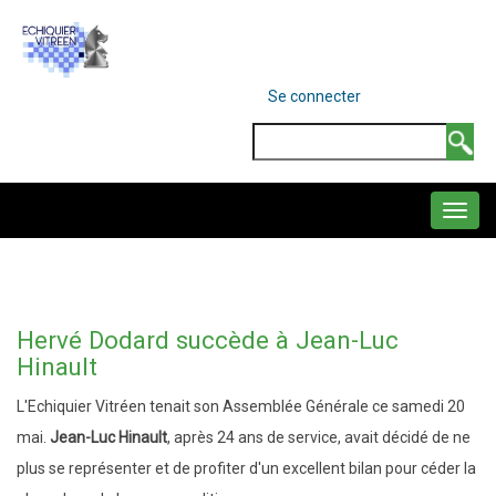
Aller
au
contenu
MENU
Se connecter
DU
principal
COMPTE
Search
DE
L'UTILISATEUR
NAVIGATION
PRINCIPALE
Hervé Dodard succède à Jean-Luc
Hinault
L'Echiquier Vitréen tenait son Assemblée Générale ce samedi 20
mai.
Jean-Luc Hinault
, après 24 ans de service, avait décidé de ne
plus se représenter et de profiter d'un excellent bilan pour céder la