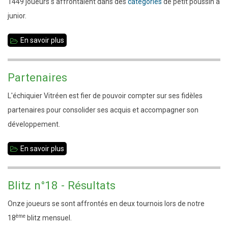
1449 joueurs s'affrontaient dans des
catégories
de petit poussin à
2017
junior.
-
Palmarès
En savoir plus
sur
Championnat
de
Partenaires
France
L'échiquier Vitréen est fier de pouvoir compter sur ses fidèles
-
partenaires pour consolider ses acquis et accompagner son
Bilan
développement.
En savoir plus
sur
Partenaires
Blitz n°18 - Résultats
Onze joueurs se sont affrontés en deux tournois lors de notre
ème
18
blitz mensuel.