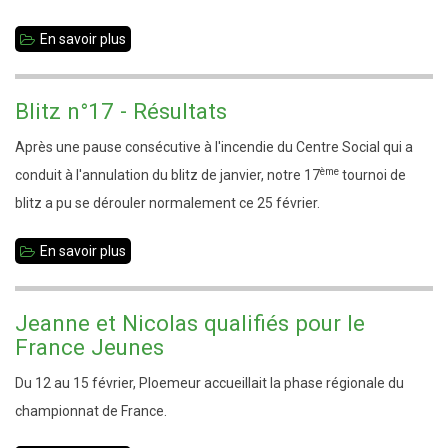
!
En savoir plus
sur
Interclubs
Jeunes
Blitz n°17 - Résultats
:
Après une pause consécutive à l'incendie du Centre Social qui a
Vitré
ème
conduit à l'annulation du blitz de janvier, notre 17
tournoi de
premier
blitz a pu se dérouler normalement ce 25 février.
ex-
aequo
En savoir plus
sur
Blitz
n°17
Jeanne et Nicolas qualifiés pour le
-
France Jeunes
Résultats
Du 12 au 15 février, Ploemeur accueillait la phase régionale du
championnat de France.