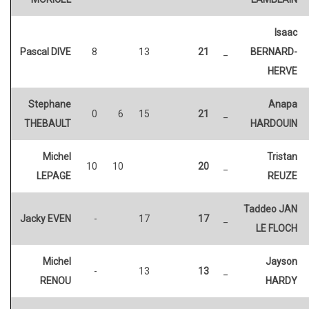
Isaac
Pascal DIVE
8
13
21
_
BERNARD-
HERVE
Stephane
Anapa
0
6
15
21
_
THEBAULT
HARDOUIN
Michel
Tristan
10
10
20
_
LEPAGE
REUZE
Taddeo JAN
Jacky EVEN
-
17
17
_
LE FLOCH
Michel
Jayson
-
13
13
_
RENOU
HARDY