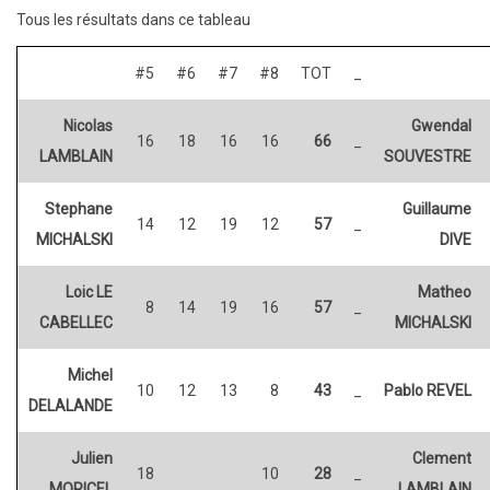
Tous les résultats dans ce tableau
#5
#6
#7
#8
TOT
_
Nicolas
Gwendal
16
18
16
16
66
_
LAMBLAIN
SOUVESTRE
Stephane
Guillaume
14
12
19
12
57
_
MICHALSKI
DIVE
Loic LE
Matheo
8
14
19
16
57
_
CABELLEC
MICHALSKI
Michel
10
12
13
8
43
_
Pablo REVEL
DELALANDE
Julien
Clement
18
10
28
_
MORICEL
LAMBLAIN