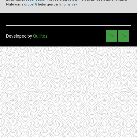
Plateforme
drupal 8
hébergée par
Infomaniak
">
">
Developed by
Quilltez