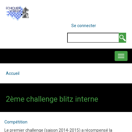
Aller
au
contenu
MENU
Se connecter
DU
principal
COMPTE
Search
DE
L'UTILISATEUR
NAVIGATION
PRINCIPALE
Accueil
Fil
d'Ariane
2ème challenge blitz interne
Compétition
Le premier challenge (saison 2014-2015) a récompensé la