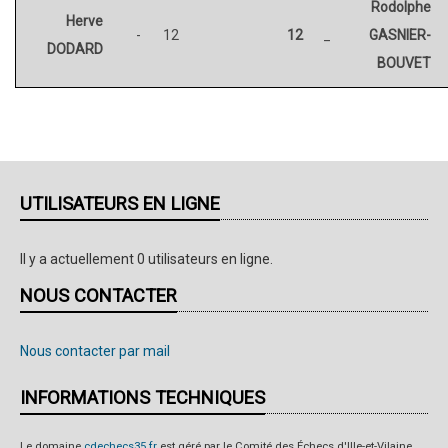
Rodolphe
Herve
-
12
12
_
GASNIER-
DODARD
BOUVET
UTILISATEURS EN LIGNE
Il y a actuellement 0 utilisateurs en ligne.
NOUS CONTACTER
Nous contacter par mail
INFORMATIONS TECHNIQUES
Le domaine
cdechecs35.fr
est géré par le Comité des Échecs d'Ille-et-Vilaine.