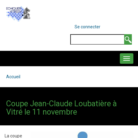
Aller
au
contenu
MENU
Se connecter
DU
principal
COMPTE
Search
DE
L'UTILISATEUR
NAVIGATION
PRINCIPALE
Accueil
Fil
d'Ariane
Coupe Jean-Claude Loubatière à
Vitré le 11 novembre
La coupe