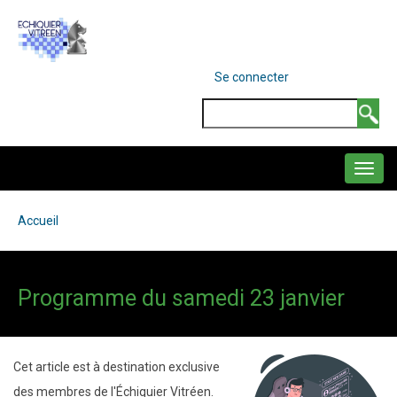
Aller
au
contenu
MENU
Se connecter
DU
principal
COMPTE
Search
DE
L'UTILISATEUR
NAVIGATION
PRINCIPALE
Accueil
Fil
d'Ariane
Programme du samedi 23 janvier
Cet article est à destination exclusive
des membres de l'Échiquier Vitréen.