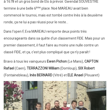
à 1678 et un gros bond de Elo à prévoir. Gwendal SOUVESTRE
ème
termine à une belle 6
place. Noé MAREAU avait bien
commencé le tournoi, mais est tombé contre Inès à la deuxième
ronde, ça ne lui a pas réussi pour le reste...
Dans l'open F, Eva MAREAU remporte deux points très
encourageants dans sa quête d'un classement FIDE. Mais pour un
premier classement, il faut faire au moins une nulle contre un
classé FIDE, et ça, c'est plus compliqué que ça n'y paraît !
Bravo à tous les vainqueurs
Ewen Pichon
(Le Mans),
CAPTON
Rafael
(Caen),
TERRAZZONI William
(Domloup),
SIX Robert
(Fontainebleau),
Inès BERNARD
(Vitré) et
ELE Anael
(Plouaret)