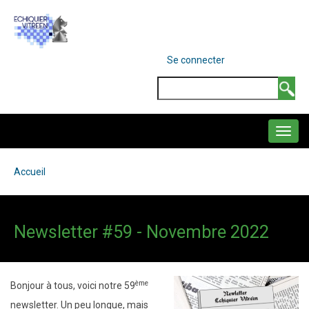
Aller
au
contenu
MENU
Se connecter
DU
principal
COMPTE
Search
DE
L'UTILISATEUR
NAVIGATION
PRINCIPALE
Accueil
Fil
d'Ariane
Newsletter #59 - Novembre 2022
ème
Bonjour à tous, voici notre 59
newsletter. Un peu longue, mais