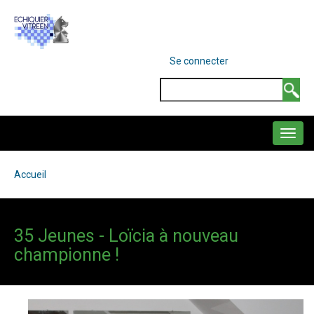
Aller
au
contenu
MENU
Se connecter
DU
principal
COMPTE
Search
DE
L'UTILISATEUR
NAVIGATION
PRINCIPALE
Accueil
Fil
d'Ariane
35 Jeunes - Loïcia à nouveau
championne !