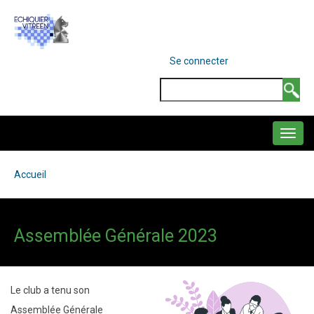
Aller
au
contenu
MENU
Se connecter
DU
principal
COMPTE
Search
DE
L'UTILISATEUR
NAVIGATION
PRINCIPALE
Accueil
Fil
d'Ariane
Assemblée Générale 2023
Le club a tenu son
Assemblée Générale