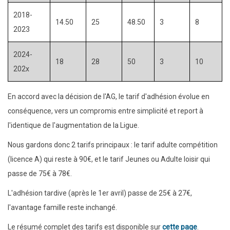
2018-
14.50
25
48.50
3
8
2023
2024-
18
28
50
3
10
202x
En accord avec la décision de l'AG, le tarif d'adhésion évolue en
conséquence, vers un compromis entre simplicité et report à
l'identique de l'augmentation de la Ligue.
Nous gardons donc 2 tarifs principaux : le tarif adulte compétition
(licence A) qui reste à 90€, et le tarif Jeunes ou Adulte loisir qui
passe de 75€ à 78€.
L'adhésion tardive (après le 1er avril) passe de 25€ à 27€,
l'avantage famille reste inchangé.
Le résumé complet des tarifs est disponible sur
cette page
.