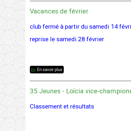
de
Vacances de février
Bretagne
Jeunes
club fermé à partir du samedi 14 févr
2026
reprise le samedi 28 février
-
résultats
En savoir plus
sur
Vacances
de
35 Jeunes - Loïcia vice-champion
février
Classement et résultats