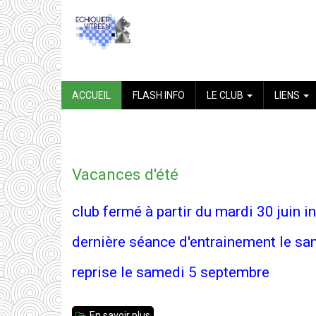
Aller
au
contenu
principal
NAVIGATION
ACCUEIL
FLASH INFO
LE CLUB
LIENS
PRINCIPALE
Vacances d'été
club fermé à partir du mardi 30 juin i
dernière séance d'entrainement le s
reprise le samedi 5 septembre
En savoir plus
sur