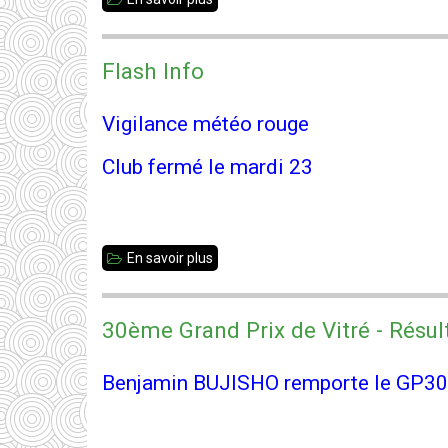
Vacances
d'été
Flash Info
Vigilance météo rouge
Club fermé le mardi 23
En savoir plus
sur
Flash
Info
30ème Grand Prix de Vitré - Résul
Benjamin BUJISHO remporte le GP30