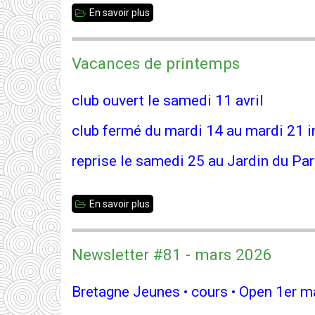
En savoir plus
sur
30
ème
Vacances de printemps
Grand
Prix
club ouvert le samedi 11 avril
de
club fermé du mardi 14 au mardi 21 i
Vitré
reprise le samedi 25 au Jardin du Pa
En savoir plus
sur
Vacances
de
Newsletter #81 - mars 2026
printemps
Bretagne Jeunes • cours • Open 1er m