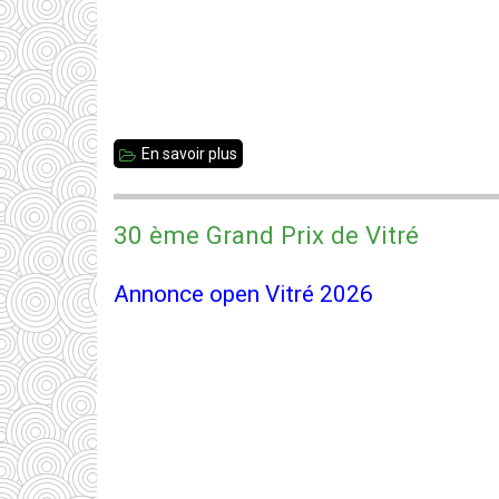
En savoir plus
sur
30ème
Grand
30 ème Grand Prix de Vitré
Prix
de
Annonce open Vitré 2026
Vitré
-
Résultats