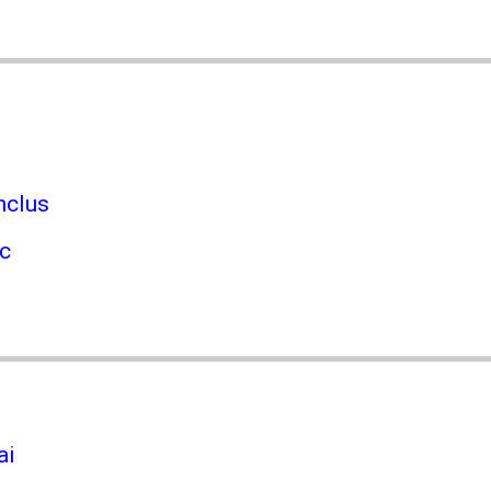
nclus
rc
ai