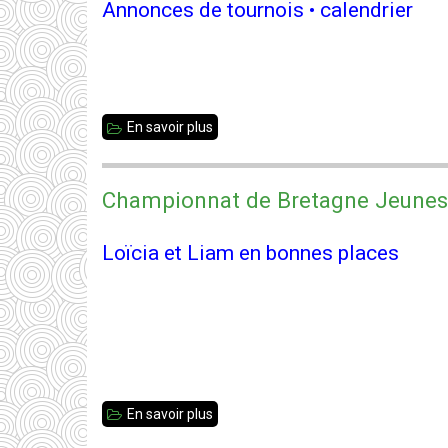
Annonces de tournois • calendrier
En savoir plus
sur
Newsletter
#81
Championnat de Bretagne Jeunes 
-
mars
Loïcia et Liam en bonnes places
2026
En savoir plus
sur
Championnat