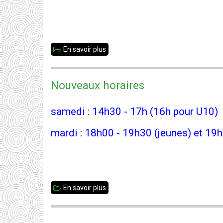
En savoir plus
sur
35
Jeunes
Nouveaux horaires
-
Loïcia
samedi : 14h30 - 17h (16h pour U10)
vice-
mardi : 18h00 - 19h30 (jeunes) et 19h
championne
!
En savoir plus
sur
Nouveaux
horaires