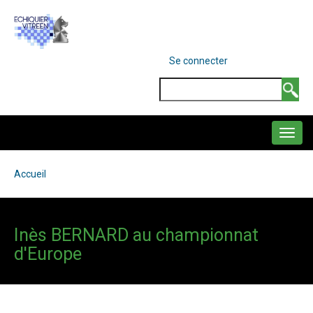
Aller
au
contenu
MENU
Se connecter
DU
principal
COMPTE
Search
DE
L'UTILISATEUR
NAVIGATION
PRINCIPALE
Accueil
Fil
d'Ariane
Inès BERNARD au championnat
d'Europe