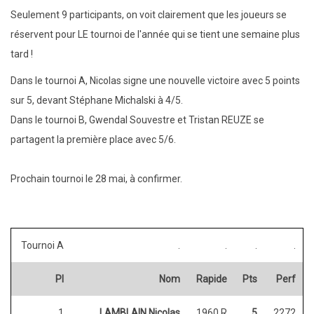
Seulement 9 participants, on voit clairement que les joueurs se
réservent pour LE tournoi de l'année qui se tient une semaine plus
tard !
Dans le tournoi A, Nicolas signe une nouvelle victoire avec 5 points
sur 5, devant Stéphane Michalski à 4/5.
Dans le tournoi B, Gwendal Souvestre et Tristan REUZE se
partagent la première place avec 5/6.
Prochain tournoi le 28 mai, à confirmer.
Tournoi A
.
.
.
.
Pl
Nom
Rapide
Pts
Perf
1
LAMBLAIN Nicolas
1960 R
5
2272