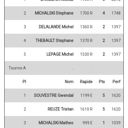
2
MICHALSKI Stephane
1700 R
4
1748
3
DELALANDE Michel
1360 R
2
1397
4
THEBAULT Stephane
1370 R
2
1397
5
LEPAGE Michel
1530 R
2
1397
Tournoi A
.
.
.
.
Pl
Nom
Rapide
Pts
Perf
1
SOUVESTRE Gwendal
1199 E
5
1620
2
REUZE Tristan
1610 R
5
1620
3
MICHALSKI Matheo
999 E
1
1039