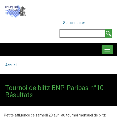
Aller
au
contenu
MENU
Se connecter
DU
principal
COMPTE
Search
DE
L'UTILISATEUR
NAVIGATION
PRINCIPALE
Accueil
Fil
d'Ariane
Tournoi de blitz BNP-Paribas n°10 -
Résultats
Petite affluence ce samedi 23 avril au tournoi mensuel de blitz.