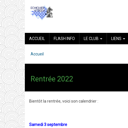
Aller
au
contenu
principal
NAVIGATION
ACCUEIL
FLASH INFO
LE CLUB
LIENS
PRINCIPALE
Accueil
Fil
d'Ariane
Rentrée 2022
Bientôt la rentrée, voici son calendrier :
Samedi 3 septembre