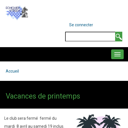
Aller
au
contenu
MENU
Se connecter
DU
principal
COMPTE
Search
DE
L'UTILISATEUR
NAVIGATION
PRINCIPALE
Accueil
Fil
d'Ariane
Vacances de printemps
Le club sera fermé fermé du
mardi 8 avril au samedi 19 inclus.