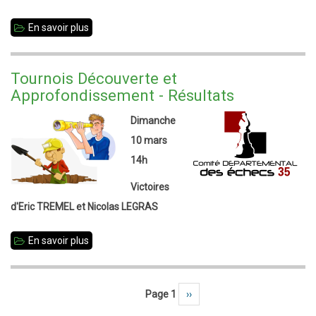
En savoir plus
sur
Championnat
de
Tournois Découverte et
Bretagne
Approfondissement - Résultats
2019
Dimanche
10 mars
14h
Victoires
d'Eric TREMEL et Nicolas LEGRAS
En savoir plus
sur
Tournois
Découverte
Page 1
Page suivante
››
Pagination
et