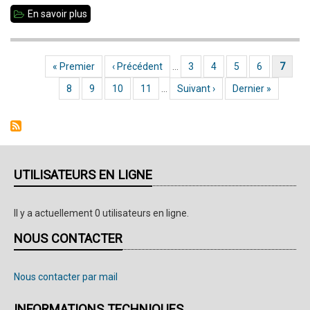
En savoir plus
sur
Newsletter
#53
Première page
« Premier
Page précédente
‹ Précédent
…
Page
3
Page
4
Page
5
Page
6
Page coura
7
Pagination
-
Page
8
Page
9
Page
10
Page
11
…
Page suivante
Suivant ›
Dernière page
Dernier »
Février
2022
UTILISATEURS EN LIGNE
Il y a actuellement 0 utilisateurs en ligne.
NOUS CONTACTER
Nous contacter par mail
INFORMATIONS TECHNIQUES