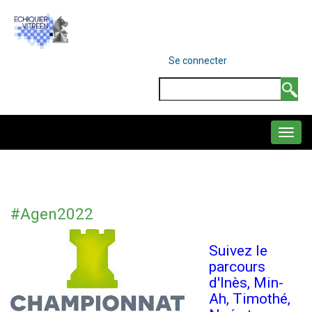
Aller
au
contenu
MENU
Se connecter
DU
principal
COMPTE
Search
DE
L'UTILISATEUR
NAVIGATION
PRINCIPALE
#Agen2022
Suivez le
parcours
d'Inès, Min-
Ah, Timothé,