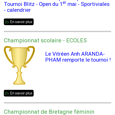
er
Tournoi Blitz - Open du 1
mai - Sportiviales
- calendrier
En savoir plus
sur
Newsletter
#54
Championnat scolaire - ECOLES
-
Mars
Le Vitréen Anh ARANDA-
2022
PHAM remporte le tournoi !
En savoir plus
sur
Championnat
scolaire
Championnat de Bretagne féminin
-