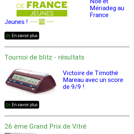
Noé et
Mériadeg au
France
Jeunes !
En savoir plus
sur
#Agen2022
Tournoi de blitz - résultats
Victoire de Timothé
Mareau avec un score
de 9/9 !
En savoir plus
sur
Tournoi
de
26 ème Grand Prix de Vitré
blitz