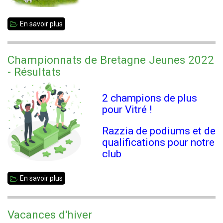
En savoir plus
sur
Open
Pâquerette
Championnats de Bretagne Jeunes 2022
- Résultats
2 champions de plus
pour Vitré !
Razzia de podiums et de
qualifications pour notre
club
En savoir plus
sur
Championnats
de
Vacances d'hiver
Bretagne