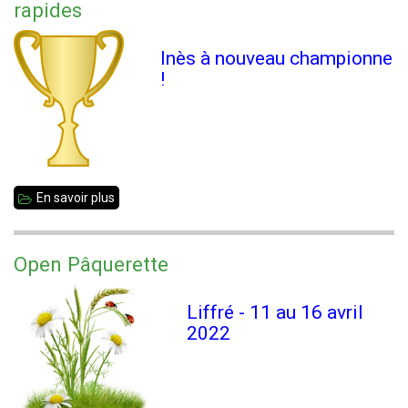
rapides
ECOLES
Inès à nouveau championne
!
En savoir plus
sur
Championnat
de
Open Pâquerette
Bretagne
féminin
Liffré - 11 au 16 avril
rapides
2022