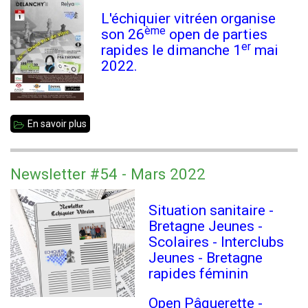
-
L'échiquier vitréen organise
résultats
ème
son 26
open de parties
er
rapides le dimanche 1
mai
2022.
En savoir plus
sur
26
ème
Newsletter #54 - Mars 2022
Grand
Prix
Situation sanitaire -
de
Bretagne Jeunes -
Scolaires - Interclubs
Vitré
Jeunes - Bretagne
rapides féminin
Open Pâquerette -