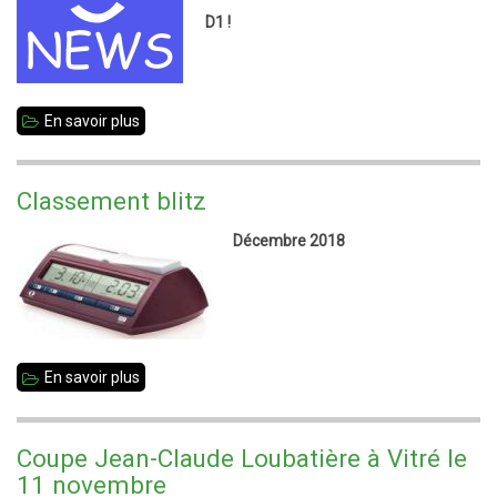
D1 !
En savoir plus
sur
Notre
équipe
Classement blitz
Jeunes
Décembre 2018
monte
en
Nationale
3
En savoir plus
sur
Classement
blitz
Coupe Jean-Claude Loubatière à Vitré le
11 novembre