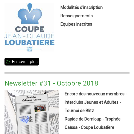
Modalités d'inscription
Renseignements
Equipes inscrites
En savoir plus
sur
Coupe
Jean-
Newsletter #31 - Octobre 2018
Claude
Encore des nouveaux membres -
Loubatière
Interclubs Jeunes et Adultes -
à
Tournoi de Blitz
Vitré
Rapide de Domloup - Trophée
le
Caïssa - Coupe Loubatière
11