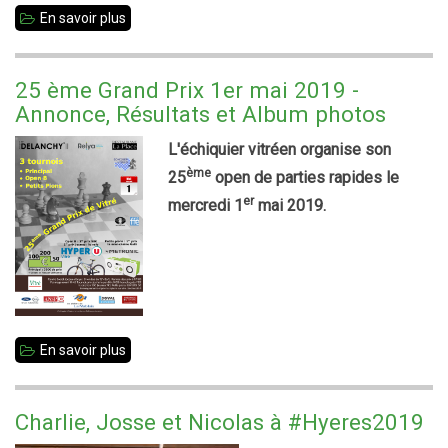
En savoir plus
sur
Blitz
de
25 ème Grand Prix 1er mai 2019 -
fin
Annonce, Résultats et Album photos
d'année
L'échiquier vitréen organise son
ème
25
open de parties rapides le
er
mercredi 1
mai 2019.
En savoir plus
sur
25
ème
Charlie, Josse et Nicolas à #Hyeres2019
Grand