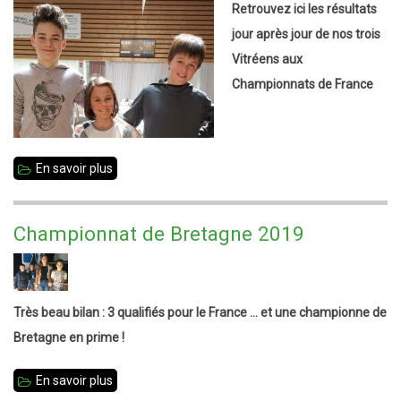
Retrouvez ici les résultats
Prix
jour après jour de nos trois
1er
Vitréens aux
mai
Championnats de France
2019
-
Annonce,
Résultats
En savoir plus
sur
et
Charlie,
Album
Josse
Championnat de Bretagne 2019
photos
et
Nicolas
à
Très beau bilan : 3 qualifiés pour le France ... et une championne de
#Hyeres2019
Bretagne en prime !
En savoir plus
sur