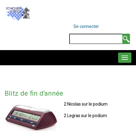
Aller
au
contenu
MENU
Se connecter
DU
principal
COMPTE
Search
DE
L'UTILISATEUR
NAVIGATION
PRINCIPALE
Blitz de fin d'année
2 Nicolas sur le podium
2 Legras sur le podium