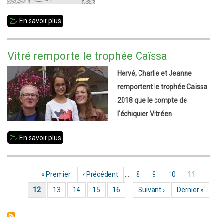
novembre
En savoir plus
sur
Newsletter
#31
Vitré remporte le trophée Caïssa
-
Hervé, Charlie et Jeanne
Octobre
remportent le trophée Caïssa
2018
2018 que le compte de
l'échiquier Vitréen
En savoir plus
sur
Vitré
remporte
Première page
« Premier
Page précédente
‹ Précédent
…
Page
8
Page
9
Page
10
Page
11
Pagination
le
Page courante
12
Page
13
Page
14
Page
15
Page
16
…
Page suivante
Suivant ›
Dernière page
Dernier »
trophée
Caïssa