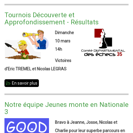
Championnat
de
Tournois Découverte et
Bretagne
Approfondissement - Résultats
2019
Dimanche
10 mars
14h
Victoires
d'Eric TREMEL et Nicolas LEGRAS
En savoir plus
sur
Tournois
Découverte
Notre équipe Jeunes monte en Nationale
et
3
Approfondissement
Bravo à Jeanne, Josse, Nicolas et
-
Charlie pour leur superbe parcours en
Résultats