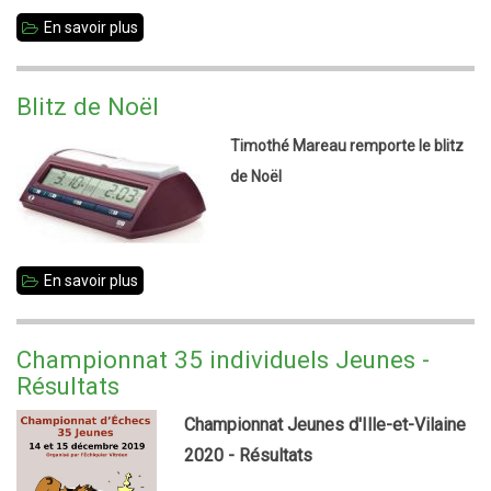
En savoir plus
sur
Tenue
correcte
Blitz de Noël
exigée
Timothé Mareau remporte le blitz
!
de Noël
En savoir plus
sur
Blitz
de
Championnat 35 individuels Jeunes -
Noël
Résultats
Championnat Jeunes d'Ille-et-Vilaine
2020 - Résultats