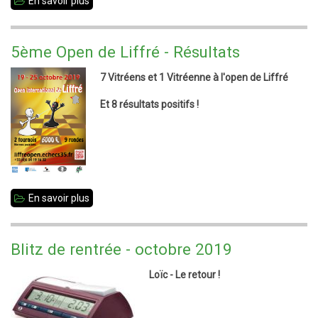
En savoir plus
sur
Championnat
35
5ème Open de Liffré - Résultats
individuels
7 Vitréens et 1 Vitréenne à l'open de Liffré
Jeunes
Et 8 résultats positifs !
En savoir plus
sur
5ème
Open
Blitz de rentrée - octobre 2019
de
Loïc - Le retour !
Liffré
-
Résultats