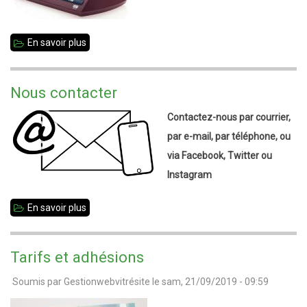
En savoir plus
sur
Blitz
de
Nous contacter
rentrée
Contactez-nous par courrier,
-
par e-mail, par téléphone, ou
octobre
via Facebook, Twitter ou
2019
Instagram
En savoir plus
sur
Nous
contacter
Tarifs et adhésions
Soumis par
Gestionwebvitrésite
le
sam, 21/09/2019 - 09:59