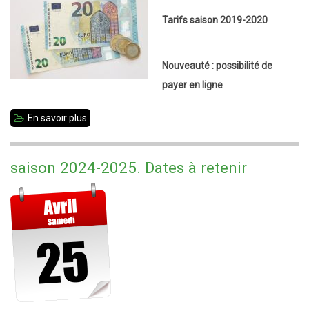
Tarifs saison 2019-2020
Nouveauté : possibilité de
payer en ligne
En savoir plus
sur
Tarifs
et
saison 2024-2025. Dates à retenir
adhésions