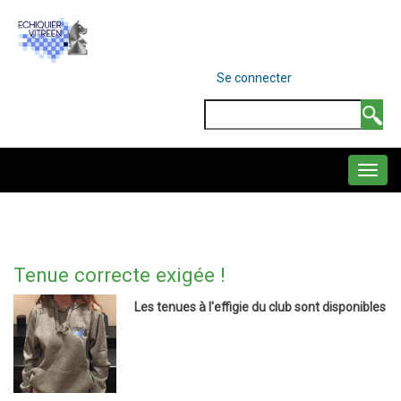
Aller
au
contenu
MENU
Se connecter
DU
principal
COMPTE
Search
DE
L'UTILISATEUR
NAVIGATION
PRINCIPALE
Tenue correcte exigée !
Les tenues à l'effigie du club sont disponibles