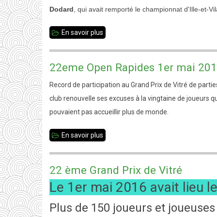
Dodard
, qui avait remporté le championnat d'Ille-et-Vi
11
-
En savoir plus
sur
Résultats
Hervé
Dodard
22eme Open Rapides 1er mai 2016 
vice-
Record de participation au Grand Prix de Vitré de parties
champion
club renouvelle ses excuses à la vingtaine de joueurs q
de
pouvaient pas accueillir plus de monde.
Bretagne
En savoir plus
sur
22eme
Open
22 ème Grand Prix de Vitré
Rapides
Le 1er mai 2016 avait lieu l
1er
mai
Plus de 150 joueurs et joueuses 
2016