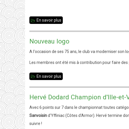
-
Tous
En savoir plus
sur
les
22
résultats
ème
Nouveau logo
Grand
A l'occasion de ses 75 ans, le club va moderniser son lo
Prix
de
Les membres ont été mis à contribution pour faire des p
Vitré
En savoir plus
sur
Nouveau
logo
Hervé Dodard Champion d'Ille-et-V
Avec 6 points sur 7 dans le championnat toutes catég
Sanvoisin
d'Yffiniac (Côtes d'Armor). Hervé termine don
suivre !