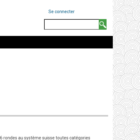
MENU
Se connecter
DU
COMPTE
Search
DE
L'UTILISATEUR
en 6 rondes au système suisse toutes catégories