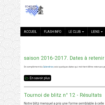
Aller
au
contenu
principal
NAVIGATION
ACCUEIL
FLASH INFO
LE CLUB
LIENS
PRINCIPALE
saison 2016-2017. Dates à retenir
En complément du
Calendrier
, voici quelques dates qui méritent d'être retenues po
En savoir plus
sur
saison
2016-
Tournoi de blitz n° 12 - Résultats
2017.
Notre blitz mensuel a pris une forme semblable à celle 
Dates