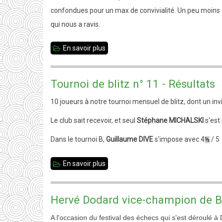
confondues pour un max de convivialité. Un peu moins 
à
qui nous a ravis.
retenir
En savoir plus
sur
Tournoi
de
Tournoi de blitz n° 11 - Résultats
blitz
10 joueurs à notre tournoi mensuel de blitz, dont un in
n°
12
Le club sait recevoir, et seul
Stéphane MICHALSKI
s'est
-
Dans le tournoi B,
Guillaume DIVE
s'impose avec 4
/ 5
½
Résultats
En savoir plus
sur
Tournoi
de
Hervé Dodard vice-champion de B
blitz
A l'occasion du festival des échecs qui s'est déroulé à
n°