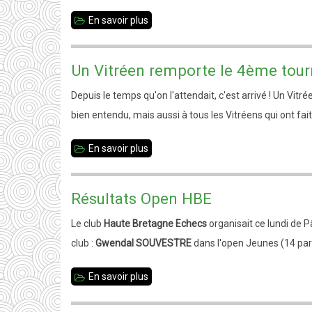
En savoir plus
sur
Hervé
Dodard
Un Vitréen remporte le 4ème tour
Champion
Depuis le temps qu'on l'attendait, c'est arrivé ! Un Vitré
d'Ille-
bien entendu, mais aussi à tous les Vitréens qui ont fait
et-
Vilaine
En savoir plus
sur
Un
Vitréen
Résultats Open HBE
remporte
Le club
Haute Bretagne Echecs
organisait ce lundi de 
le
club :
Gwendal SOUVESTRE
dans l'open Jeunes (14 par
4ème
tournoi
En savoir plus
sur
découverte.
Résultats